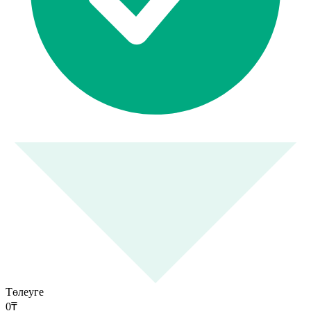
Төлеуге
0
₸