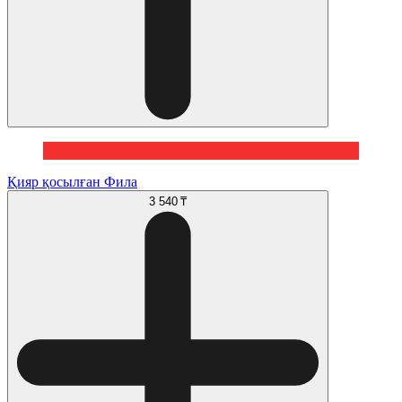
Қияр қосылған Фила
3 540 ₸