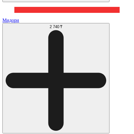
Мидори
2 740 ₸