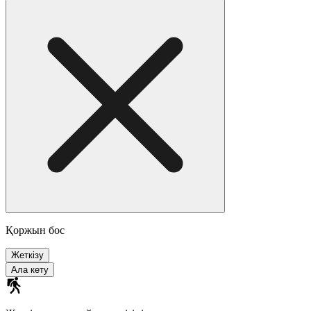
Қоржын бос
Жеткізу
Ала кету