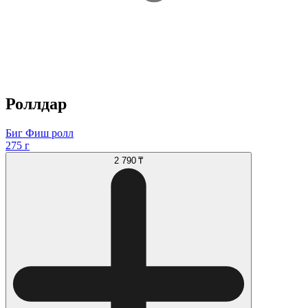
Роллдар
Биг Фиш ролл
275 г
2 790 ₸