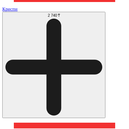
Криспи
2 740 ₸