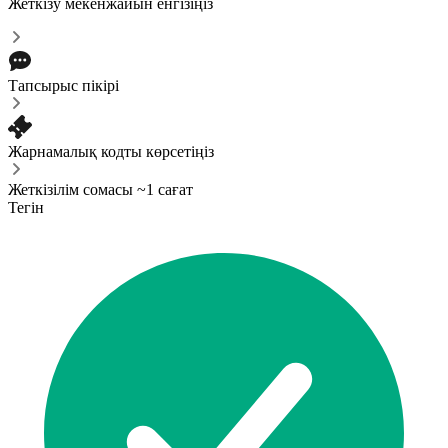
Жеткізу мекенжайын енгізіңіз
Тапсырыс пікірі
Жарнамалық кодты көрсетіңіз
Жеткізілім сомасы ~1 сағат
Тегін