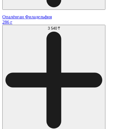
Опалёнған Филадельфия
286 г
3 540 ₸