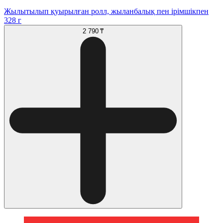
Жылытылып қуырылған ролл, жыланбалық пен ірімшікпен
328 г
2 790 ₸