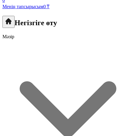
0
Менің тапсырысым
0 ₸
Негізгіге өту
Мәзір