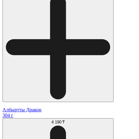
Албыртты Дракон
304 г
4 190 ₸