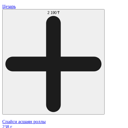
Цезарь
2 190 ₸
Спайси асшаян роллы
238 г