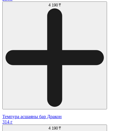
4 190 ₸
Темпура асшаяны бар Дракон
314 г
4 190 ₸