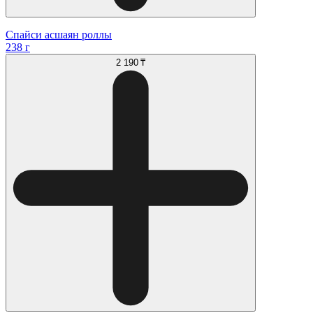
Спайси асшаян роллы
238 г
2 190 ₸