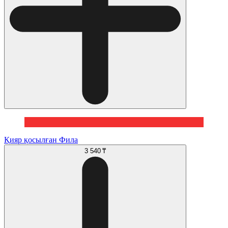
Қияр қосылған Фила
3 540 ₸