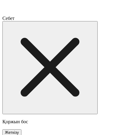
Себет
Қоржын бос
Жеткізу