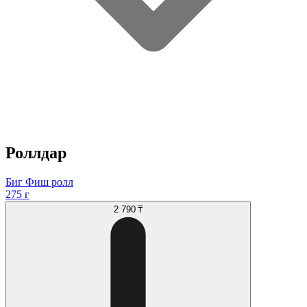
Роллдар
Биг Фиш ролл
275 г
2 790 ₸