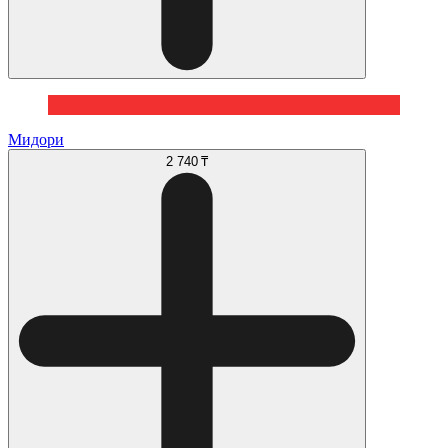
Мидори
2 740 ₸