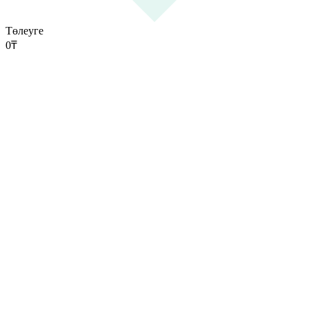
Төлеуге
0
₸