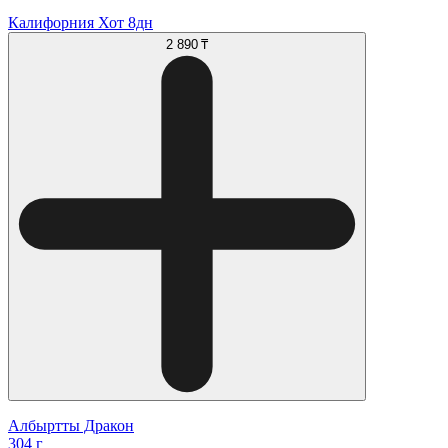
Калифорния Хот 8дн
2 890 ₸
Албыртты Дракон
304 г