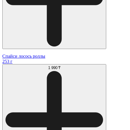
Спайси лосось роллы
253 г
1 990 ₸