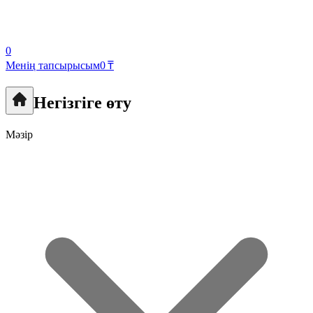
0
Менің тапсырысым
0 ₸
Негізгіге өту
Мәзір