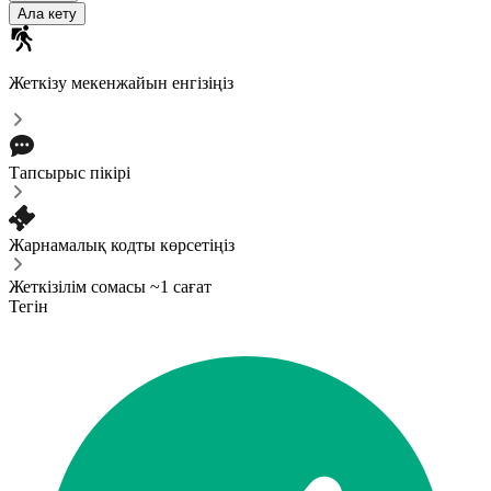
Ала кету
Жеткізу мекенжайын енгізіңіз
Тапсырыс пікірі
Жарнамалық кодты көрсетіңіз
Жеткізілім сомасы ~1 сағат
Тегін