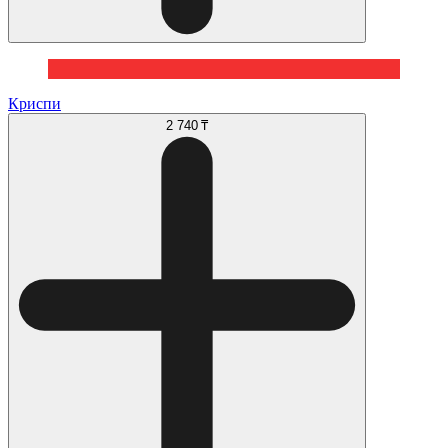
Криспи
2 740 ₸