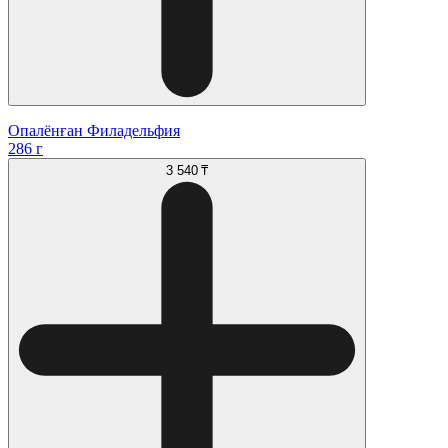
Опалёнған Филадельфия
286 г
3 540 ₸