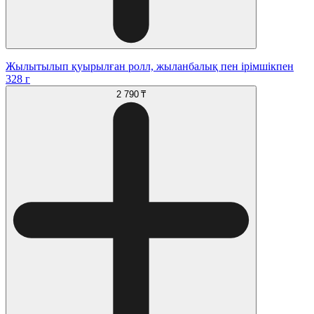
Жылытылып қуырылған ролл, жыланбалық пен ірімшікпен
328 г
2 790 ₸