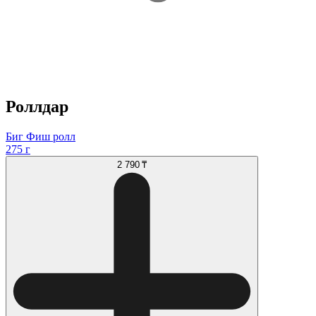
Роллдар
Биг Фиш ролл
275 г
2 790 ₸