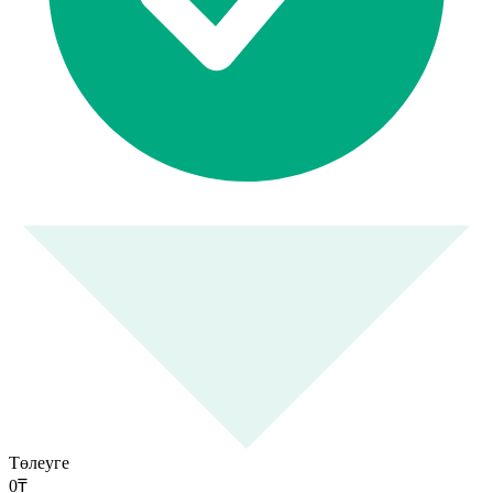
Төлеуге
0
₸