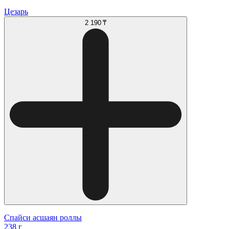
Цезарь
2 190 ₸
Спайси асшаян роллы
238 г