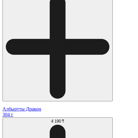
Албыртты Дракон
304 г
4 190 ₸