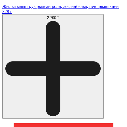
Жылытылып қуырылған ролл, жыланбалық пен ірімшікпен
328 г
2 790 ₸