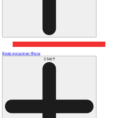
Қияр қосылған Фила
3 540 ₸