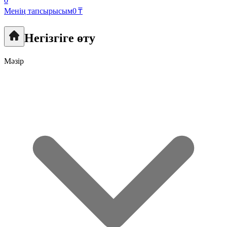
0
Менің тапсырысым
0 ₸
Негізгіге өту
Мәзір