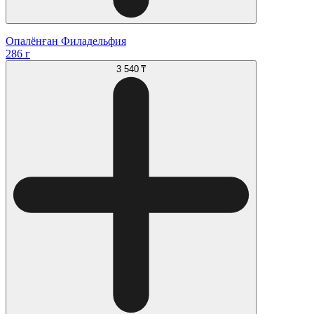
Опалёнған Филадельфия
286 г
3 540 ₸