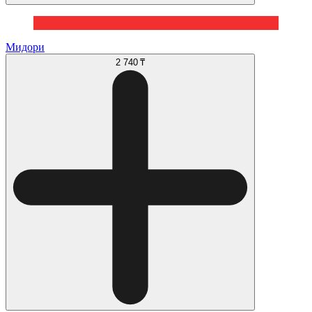
Мидори
2 740 ₸