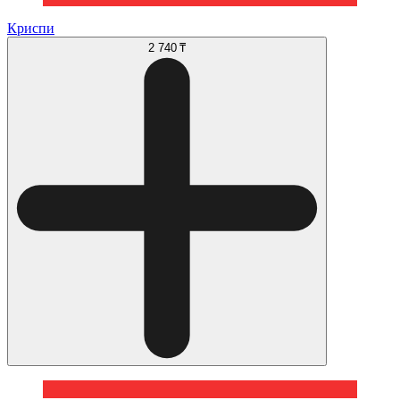
Криспи
2 740 ₸