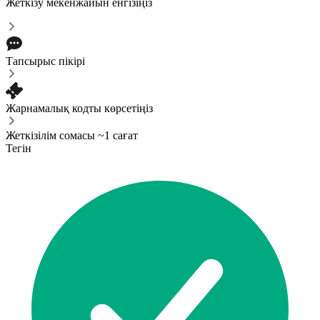
Жеткізу мекенжайын енгізіңіз
Тапсырыс пікірі
Жарнамалық кодты көрсетіңіз
Жеткізілім сомасы ~1 сағат
Тегін