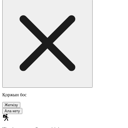
Қоржын бос
Жеткізу
Ала кету