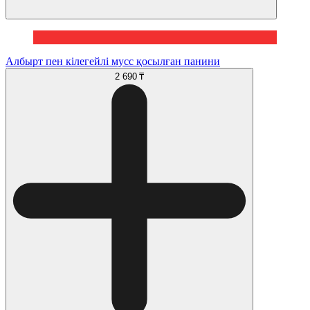
Албырт пен кілегейлі мусс қосылған панини
2 690 ₸