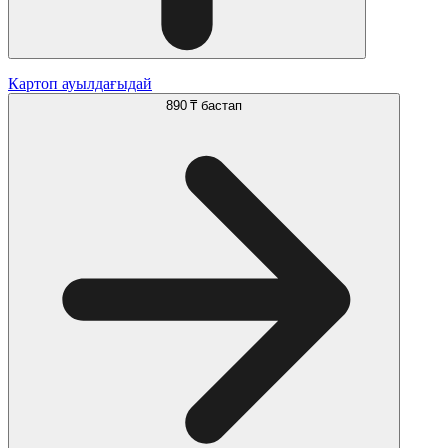
Картоп ауылдағыдай
890 ₸
бастап