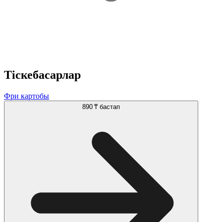
Тіскебасарлар
Фри картобы
890 ₸
бастап