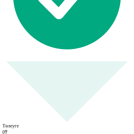
Төлеуге
0
₸