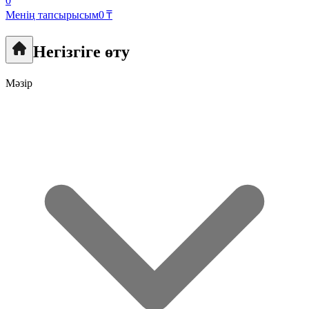
0
Менің тапсырысым
0 ₸
Негізгіге өту
Мәзір