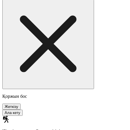
Қоржын бос
Жеткізу
Ала кету