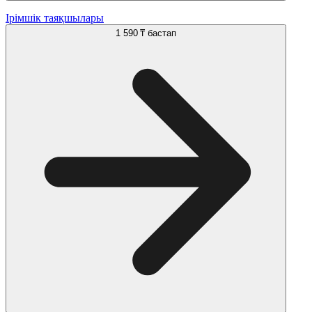
Ірімшік таяқшылары
1 590 ₸
бастап