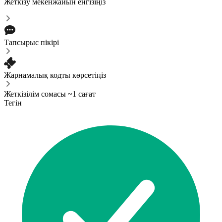
Жеткізу мекенжайын енгізіңіз
Тапсырыс пікірі
Жарнамалық кодты көрсетіңіз
Жеткізілім сомасы ~1 сағат
Тегін