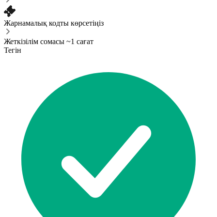
Жарнамалық кодты көрсетіңіз
Жеткізілім сомасы ~1 сағат
Тегін