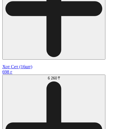
Хот Сет (16шт)
698 г
6 260 ₸