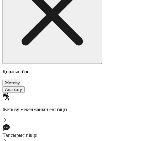
Қоржын бос
Жеткізу
Ала кету
Жеткізу мекенжайын енгізіңіз
Тапсырыс пікірі