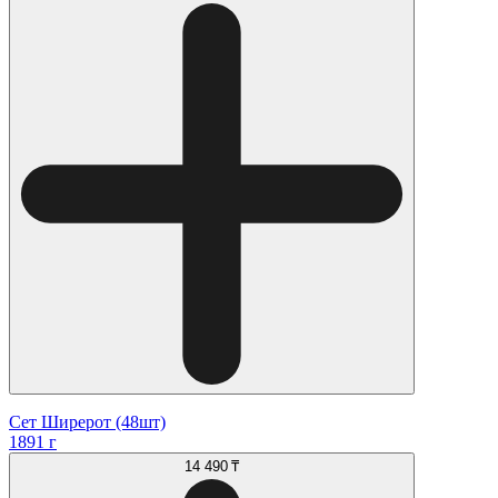
Сет Ширерот (48шт)
1891 г
14 490 ₸