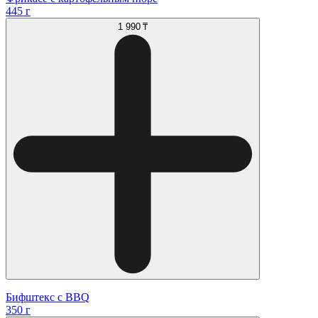
445 г
1 990 ₸
Бифштекс с BBQ
350 г