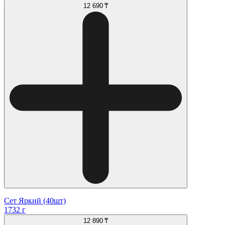
12 690 ₸
Сет Яркий (40шт)
1732 г
12 890 ₸