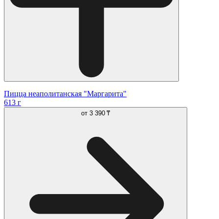
Пицца неаполитанская "Маргарита"
613 г
от
3 390 ₸