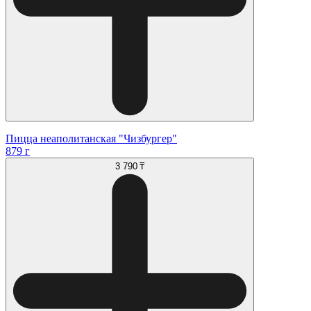
Пицца неаполитанская "Чизбургер"
879 г
3 790 ₸