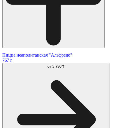
Пицца неаполитанская "Альфредо"
767 г
от
3 790 ₸