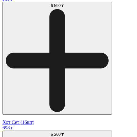
6 590 ₸
Хот Сет (16шт)
698 г
6 260 ₸