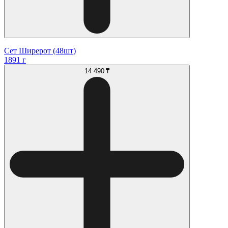
Сет Ширерот (48шт)
1891 г
14 490 ₸