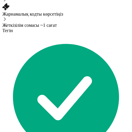
Жарнамалық кодты көрсетіңіз
Жеткізілім сомасы ~1 сағат
Тегін