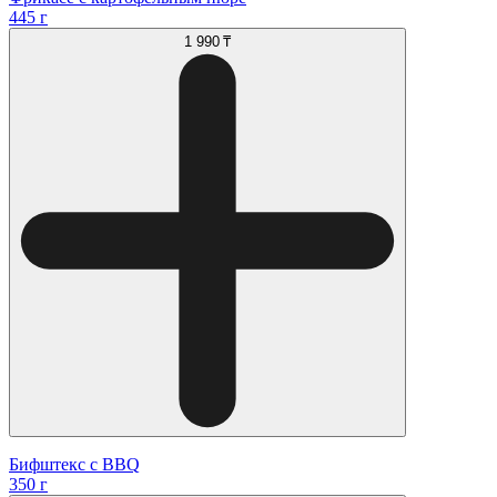
445 г
1 990 ₸
Бифштекс с BBQ
350 г