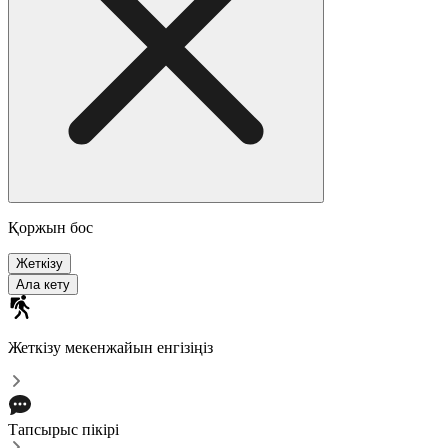
Қоржын бос
Жеткізу
Ала кету
Жеткізу мекенжайын енгізіңіз
Тапсырыс пікірі